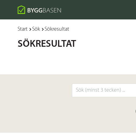
Start​​
Sök
Sökresultat
SÖKRESULTAT