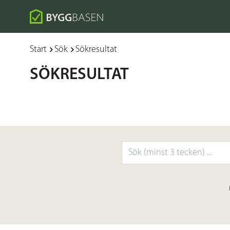
Start​​
Sök
Sökresultat
SÖKRESULTAT