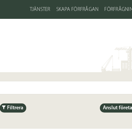
TJÄNSTER
SKAPA FÖRFRÅGAN
FÖRFRÅGNI
Filtrera
Anslut föret