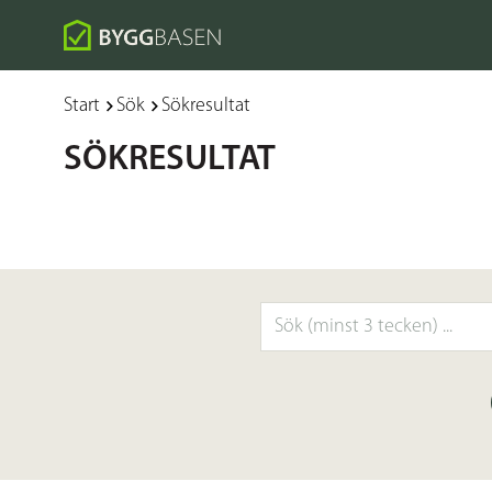
Start​​
Sök
Sökresultat
SÖKRESULTAT