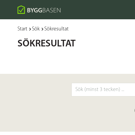
Start​​
Sök
Sökresultat
SÖKRESULTAT