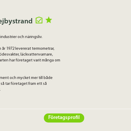
Vejbystrand
ndustrier och näringsliv.
 år 1972 levererat termometrar,
flödesvakter, läckvattenvarnare,
arten har företaget varit många om
ument och mycket mer till både
 så tar företaget fram ett så
.
Företagsprofil