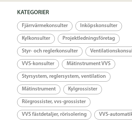
KATEGORIER
Fjärrvärmekonsulter
Inköpskonsulter
Kylkonsulter
Projektledningsföretag
Styr- och reglerkonsulter
Ventilationskonsu
VVS-konsulter
Mätinstrument VVS
Styrsystem, reglersystem, ventilation
Mätinstrument
Kylgrossister
Rörgrossister, vvs-grossister
VVS fästdetaljer, rörisolering
VVS-automati