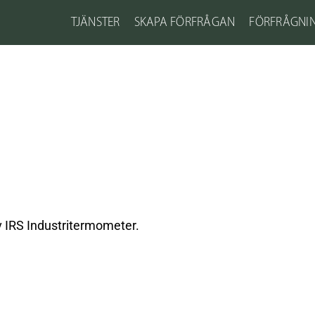
TJÄNSTER
SKAPA FÖRFRÅGAN
FÖRFRÅGNI
v IRS Industritermometer.