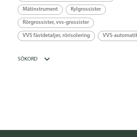
Mätinstrument
Kylgrossister
Rörgrossister, vvs-grossister
VVS fästdetaljer, rörisolering
VVS-automati
SÖKORD