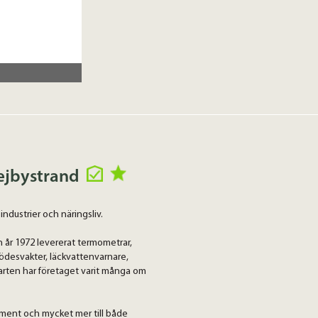
Vejbystrand
ndustrier och näringsliv.
 år 1972 levererat termometrar,
flödesvakter, läckvattenvarnare,
arten har företaget varit många om
ument och mycket mer till både