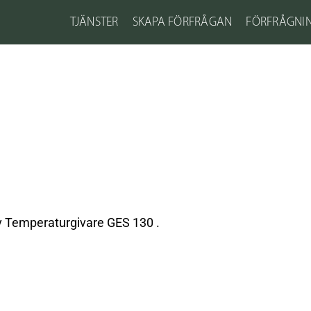
TJÄNSTER
SKAPA FÖRFRÅGAN
FÖRFRÅGNI
av Temperaturgivare GES 130 .