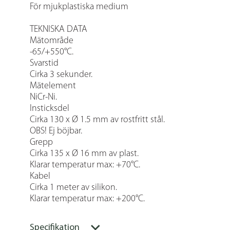
För mjukplastiska medium
TEKNISKA DATA
Mätområde
-65/+550°C.
Svarstid
Cirka 3 sekunder.
Mätelement
NiCr-Ni.
Insticksdel
Cirka 130 x Ø 1.5 mm av rostfritt stål.
OBS! Ej böjbar.
Grepp
Cirka 135 x Ø 16 mm av plast.
Klarar temperatur max: +70°C.
Kabel
Cirka 1 meter av silikon.
Klarar temperatur max: +200°C.
Specifikation