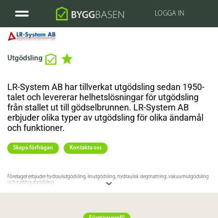
LOGGA IN
Utgödsling
LR-System AB har tillverkat utgödsling sedan 1950-
talet och levererar helhetslösningar för utgödsling
från stallet ut till gödselbrunnen. LR-System AB
erbjuder olika typer av utgödsling för olika ändamål
och funktioner.
Skapa förfrågan
Kontakta oss
Företaget erbjuder hydraulutgödsling, linutgödsling, hydraulisk stegmatning, vakuumutgödsling
och kättingutgödsling.
Besök hemsidan via länken ndan för mer information om utgödslingar från LR-System AB