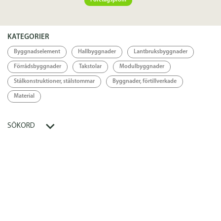
Företagsprofil
Specifikation
Länkar
KATEGORIER
Länk
Byggnadselement
Hallbyggnader
Lantbruksbyggnader
Förrådsbyggnader
Takstolar
Modulbyggnader
Stålkonstruktioner, stålstommar
Byggnader, förtillverkade
Material
SÖKORD