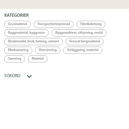
Länkar
KATEGORIER
Länk
Grusmaterial
Transportentreprenad
Fabriksbetong
Byggmaterial, byggvaror
Byggmaskiner, uthyrning, rental
Bindemedel, bruk, betong, cement
Krossat bergmaterial
Marksanering
Återvinning
Anläggning, material
Sanering
Material
SÖKORD