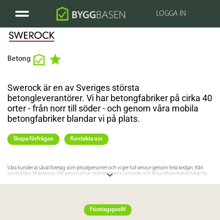
LOGGA IN
Betong
Swerock är en av Sveriges största
betongleverantörer. Vi har betongfabriker på cirka 40
orter - från norr till söder - och genom våra mobila
betongfabriker blandar vi på plats.
Skapa förfrågan
Kontakta oss
Våra kunder är såväl företag som privatpersoner och vi ger full service genom hela kedjan, från
produktion till leverans. Vår personal har stort tekniskt kunnande och lång erfarenhet och kan ta
fram skräddarsydda lösningar som ger dig den bästa totalekonomin.
Specifikation
Företagsprofil