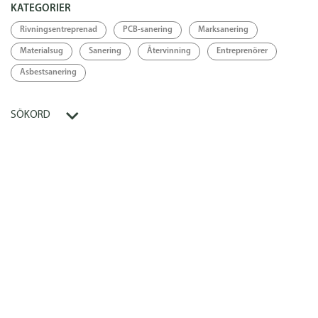
KATEGORIER
Länk
Rivningsentreprenad
PCB-sanering
Marksanering
Materialsug
Sanering
Återvinning
Entreprenörer
Asbestsanering
SÖKORD