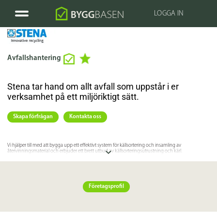
LOGGA IN
Avfallshantering
Stena tar hand om allt avfall som uppstår i er
verksamhet på ett miljöriktigt sätt.
Skapa förfrågan
Kontakta oss
Vi hjälper till med att bygga upp ett effektivt system för källsortering och insamling av
återvinningsmaterial och erbjuder ett brett utbud av källsorteringsutrustning och kärl.
Specifikation
Företagsprofil
Länkar