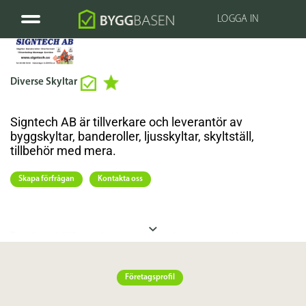
LOGGA IN
Diverse Skyltar
Signtech AB är tillverkare och leverantör av
byggskyltar, banderoller, ljusskyltar, skyltställ,
tillbehör med mera.
Skapa förfrågan
Kontakta oss
Signtech
startade 1973 och är tillverkare av bl.a. banderoller, byggskyltar, ljuslådor, skyltar, skyltställ,
mm.
Verksamheten startade med produktion av elektronikskyltar. Genom åren har inriktningen
Företagsprofil
breddats och numera arbetar vi med all typ av skyltning. Vi utför våra uppdrag i nära samarbete
med våra kunder.