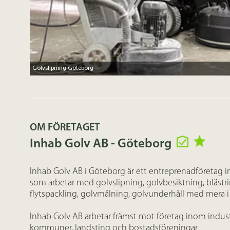
Golvslipning Göteborg
OM FÖRETAGET
Inhab Golv AB - Göteborg
Inhab Golv AB i Göteborg är ett entreprenadföretag 
som arbetar med golvslipning, golvbesiktning, blästr
flytspackling, golvmålning, golvunderhåll med mera
Inhab Golv AB arbetar främst mot företag inom industri
kommuner, landsting och bostadsföreningar