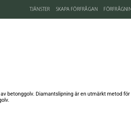
TJÄNSTER
SKAPA FÖRFRÅGAN
FÖRFRÅGNI
 av betonggolv. Diamantslipning är en utmärkt metod för 
golv.