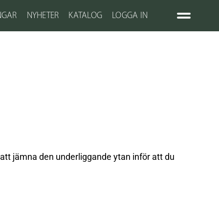
NGAR
NYHETER
KATALOG
LOGGA IN
att jämna den underliggande ytan inför att du