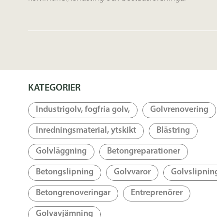
KATEGORIER
Industrigolv, fogfria golv,
Golvrenovering
Inredningsmaterial, ytskikt
Blästring
Golvläggning
Betongreparationer
Betongslipning
Golvvaror
Golvslipnin
Betongrenoveringar
Entreprenörer
Golvavjämning