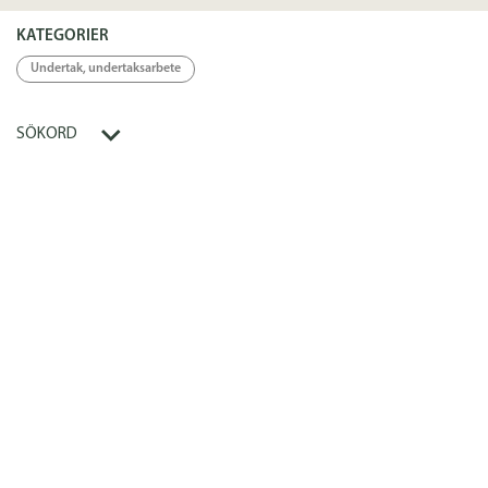
Länkar
KATEGORIER
Undertak, undertaksarbete
Länk
SÖKORD