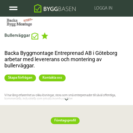
LOGGA IN
Bullerväggar
Backa Byggmontage Entreprenad AB i Göteborg
arbetar med levererans och montering av
bullerväggar.
Skapa förfrågan
Kontakta oss
Vi har lång erfarenhet av olika lösningar, stora som små entreprenader till såväl offentliga,
kommersiella, industriella som privata inomhusmiljöer.
Företaget har nära samarbete med de ledande leverantörerna och jobbar endast med godkända
kvalitetsprodukter för långsiktighet och minimal miljöpåverkan.
Företagsprofil
Specifikation