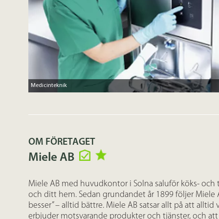
Medicinteknik
OM FÖRETAGET
Miele AB
Miele AB med huvudkontor i Solna saluför köks- och t
och ditt hem. Sedan grundandet år 1899 följer Miele A
besser” – alltid bättre. Miele AB satsar allt på att allti
erbjuder motsvarande produkter och tjänster, och att al