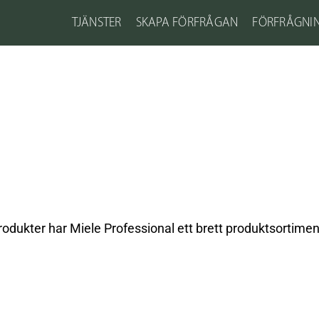
TJÄNSTER
SKAPA FÖRFRÅGAN
FÖRFRÅGNI
rodukter har Miele Professional ett brett produktsortime