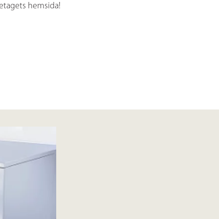
retagets hemsida!