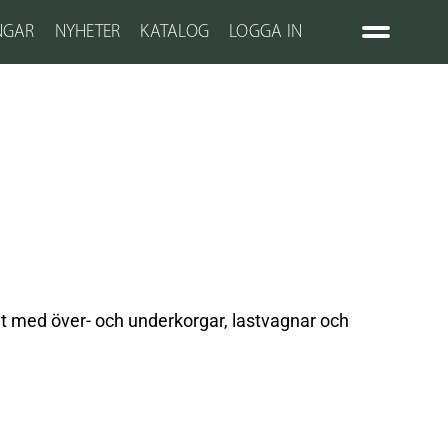
NGAR
NYHETER
KATALOG
LOGGA IN
nt med över- och underkorgar, lastvagnar och