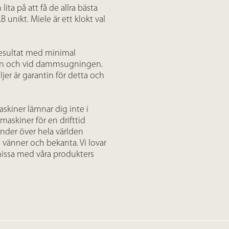
ita på att få de allra bästa
 unikt. Miele är ett klokt val
 resultat med minimal
ugan och vid dammsugningen.
er är garantin för detta och
askiner lämnar dig inte i
 maskiner för en drifttid
nder över hela världen
l vänner och bekanta. Vi lovar
missa med våra produkters