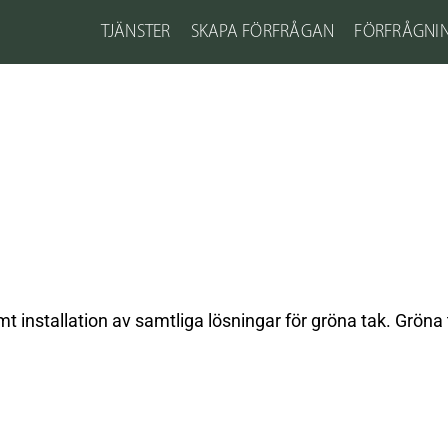
TJÄNSTER
SKAPA FÖRFRÅGAN
FÖRFRÅGNI
 installation av samtliga lösningar för gröna tak. Gröna t