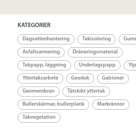
KATEGORIER
Dagvattenhantering
Takisolering
Gum
Asfaltsarmering
Dräneringsmaterial
Takpapp, läggning
Underlagspapp
Yt
Yttertaksarbete
Geoduk
Gabioner
Geomembran
Tätskikt yttertak
Bullerskärmar, bullerplank
Markrännor
Takvegetation