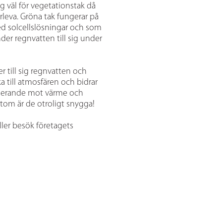
g väl för vegetationstak då
rleva. Gröna tak fungerar på
ed solcellslösningar och som
der regnvatten till sig under
r till sig regnvatten och
a till atmosfären och bidrar
isolerande mot värme och
om är de otroligt snygga!
ller besök företagets