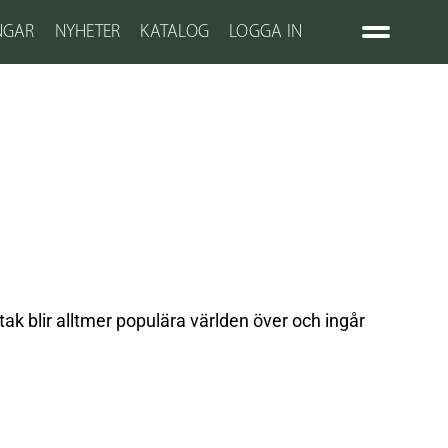
NGAR
NYHETER
KATALOG
LOGGA IN
ak blir alltmer populära världen över och ingår