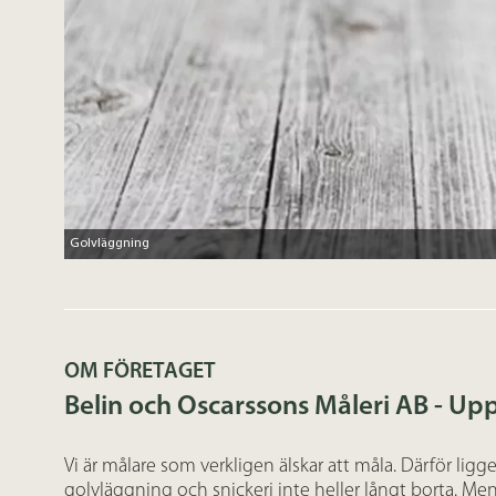
Golvläggning
OM FÖRETAGET
Belin och Oscarssons Måleri AB - Up
Vi är målare som verkligen älskar att måla. Därför ligger
golvläggning och snickeri inte heller långt borta. Me