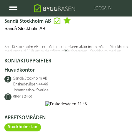
LOGGA IN
Sandå Stockholm AB
Sandå Stockholm AB
Sandå Stockholm AB – en pålitlig och erfaren aktör inom måleri i Stockholm
med omnejd. Vi är ett av de största måleriföretagen i Stockholm med en
imponerande stabilitet. Med en personalstyrka på över 50 målare är vi stolta
över att erbjuda våra kunder högsta kvalitet och kompetens inom alla
KONTAKTUPPGIFTER
former av måleri.
Huvudkontor
Sandå Stockholm AB
Enskedevägen 44-46
Johanneshov Sverige
08-648 24 00
ARBETSOMRÅDEN
Stockholms län