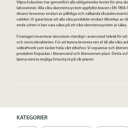
Vilpra Industries har genomfört alla obligatoriska tester för sina sk
laboratorier. Alla våra skorstenssystem uppfyller kraven i EN 1856-
råvaror levereras endast av pålitliga och välkända råvaruleverantör
världen. Vi garanterar att alla våra produkter endast tillverkas av r
enda sättet vi kan vara säkra på att våra skorstenssystem är säkra.
Företaget investerar dessutom ständigt i avancerad teknik för att
och servicekvaliteten. För att kunna leverera ren el till alla våra a
solkraftverk som täcker hela vårt elbehov. Vi separerar och återvi
produkter förpackas i återanvänd och återvunnen plast. Detta och me
lämna minsta möjliga fotavtryck på vår planet.
KATEGORIER