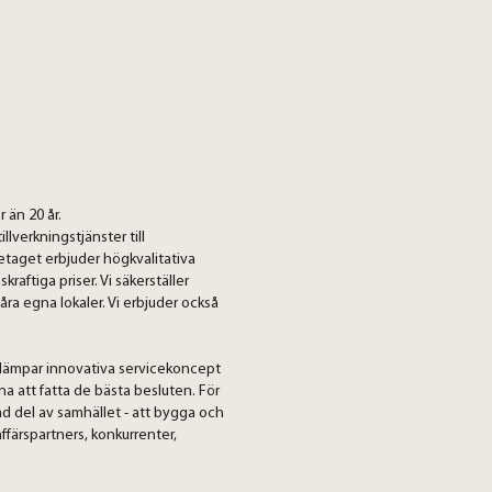
r än 20 år.
lverkningstjänster till
etaget erbjuder högkvalitativa
aftiga priser. Vi säkerställer
våra egna lokaler. Vi erbjuder också
tillämpar innovativa servicekoncept
na att fatta de bästa besluten. För
erad del av samhället - att bygga och
ffärspartners, konkurrenter,