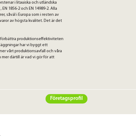
orstenar i litauiska och utländska
1, EN 1856-2 och EN 14989-2. Alla
er, såväl i Europa som i resten av
åvaror av högsta kvalitet. Det är det
 förbättra produktionseffektiviteten
nläggningar har vi byggt ett
nner vårt produktionsavfall och våra
r därtill är vad vi gör för att
Företagsprofil