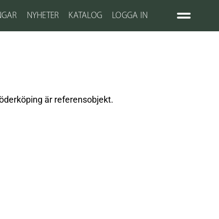
NGAR
NYHETER
KATALOG
LOGGA IN
öderköping är referensobjekt.