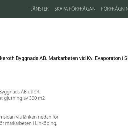
TJÄNSTER
SKAPA FÖRFRÅGAN
FÖRFRÅGNI
Ekeroth Byggnads AB. Markarbeten vid Kv. Evaporaton i S
 Byggnads AB utfört
t gjutning av 300 m2
msidan via länken nedan för
ör markarbeten i Linköping,