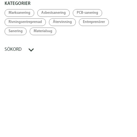
KATEGORIER
Marksanering
Asbestsanering
PCB-sanering
Rivningsentreprenad
Återvinning
Entreprenörer
Sanering
Materialsug
SÖKORD