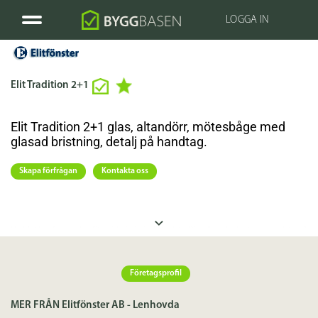
LOGGA IN
Elit Tradition 2+1
Elit Tradition 2+1 glas, altandörr, mötesbåge med
glasad bristning, detalj på handtag.
Skapa förfrågan
Kontakta oss
Med Antikprofilerade eller släta snickerier invändigt och traditionella beslag knyter i utseendet an till
äldre byggtradition men är av modern konstruktion.
Alla modeller har 2-glas isolerruta kopplat med ett enkelglas ytterst som ger möjlighet till äkta
Företagsprofil
glaserande spröjs. Elit Tradition 2+1 från Elitfönster AB
MER FRÅN Elitfönster AB - Lenhovda
Modeller: sidohängda / överkantshängda fönster och fönsterdörrar. ??