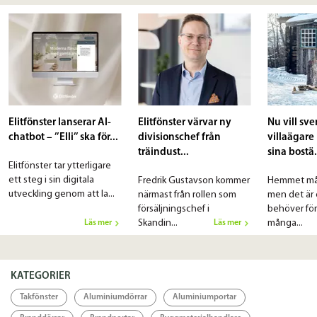
Elitfönster AB är Sveriges största fönstertillverkare. Företaget är tillverkare av träfönster,
aluminiumfönster, energifönster och fönsterdörrar för såväl konsument- som proffsmarknad.
Specifikation
Länkar
Elitfönster lanserar AI-
Elitfönster värvar ny
Nu vill sv
chatbot – ’’Elli’’ ska för...
divisionschef från
villaägare
träindust...
sina bostä.
Länk
Elitfönster tar ytterligare
ett steg i sin digitala
Fredrik Gustavson kommer
Hemmet må 
utveckling genom att la...
närmast från rollen som
men det är
försäljningschef i
behöver för
Skandin...
många...
Läs mer
Läs mer
KATEGORIER
Takfönster
Aluminiumdörrar
Aluminiumportar