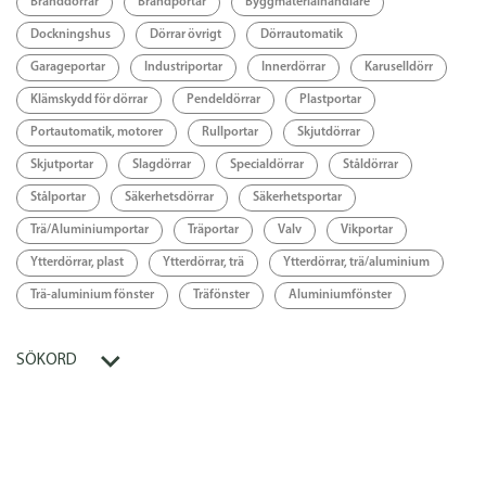
Branddörrar
Brandportar
Byggmaterialhandlare
Dockningshus
Dörrar övrigt
Dörrautomatik
Garageportar
Industriportar
Innerdörrar
Karuselldörr
Klämskydd för dörrar
Pendeldörrar
Plastportar
Portautomatik, motorer
Rullportar
Skjutdörrar
Skjutportar
Slagdörrar
Specialdörrar
Ståldörrar
Stålportar
Säkerhetsdörrar
Säkerhetsportar
Trä/Aluminiumportar
Träportar
Valv
Vikportar
Ytterdörrar, plast
Ytterdörrar, trä
Ytterdörrar, trä/aluminium
Trä-aluminium fönster
Träfönster
Aluminiumfönster
SÖKORD