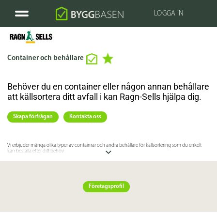
LOGGA IN
Container och behållare
Behöver du en container eller någon annan behållare
att källsortera ditt avfall i kan Ragn-Sells hjälpa dig.
Skapa förfrågan
Kontakta oss
Vi erbjuder många olika typer av containrar och andra behållare för källsortering som du enkelt
kan beställa efter ditt behov.
Specifikation
Företagsprofil
Länkar