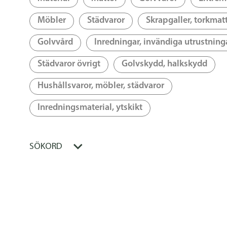
Möbler
Städvaror
Skrapgaller, torkmat
Golvvård
Inredningar, invändiga utrustning
Städvaror övrigt
Golvskydd, halkskydd
Hushållsvaror, möbler, städvaror
Inredningsmaterial, ytskikt
SÖKORD