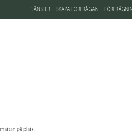
TJÄNSTER
SKAPA FÖRFRÅGAN
FÖRFRÅGNI
pmattan på plats.