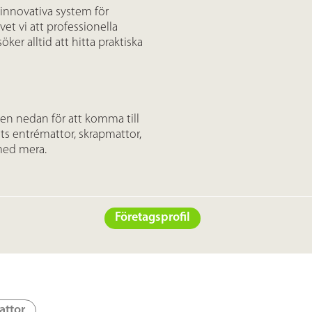
 innovativa system för
et vi att professionella
er alltid att hitta praktiska
nken nedan för att komma till
s entrémattor, skrapmattor,
 med mera.
Företagsprofil
attor