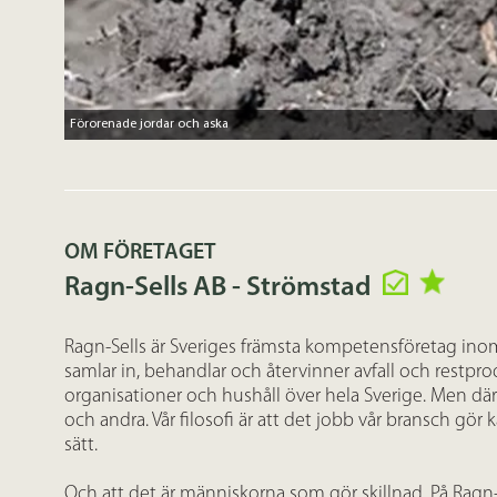
Förorenade jordar och aska
OM FÖRETAGET
Ragn-Sells AB - Strömstad
Ragn-Sells är Sveriges främsta kompetensföretag inom
samlar in, behandlar och återvinner avfall och restprod
organisationer och hushåll över hela Sverige. Men där
och andra. Vår filosofi är att det jobb vår bransch gör
sätt.
Och att det är människorna som gör skillnad. På Ragn-S