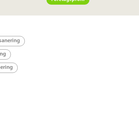
sanering
ing
nering