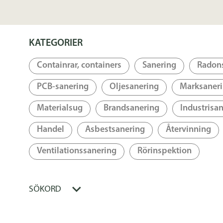
KATEGORIER
Containrar, containers
Sanering
Radon
PCB-sanering
Oljesanering
Marksaner
Materialsug
Brandsanering
Industrisa
Handel
Asbestsanering
Återvinning
Ventilationssanering
Rörinspektion
SÖKORD