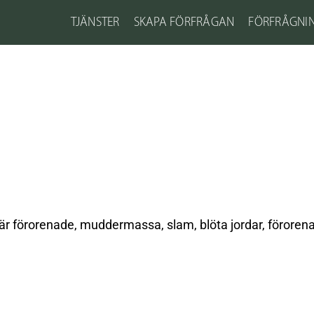
TJÄNSTER
SKAPA FÖRFRÅGAN
FÖRFRÅGNI
förorenade, muddermassa, slam, blöta jordar, förorenat 