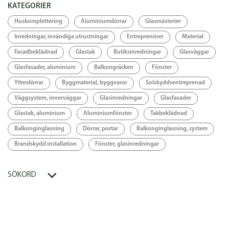
KATEGORIER
Specifikation
Huskomplettering
Aluminiumdörrar
Glasmästerier
Inredningar, invändiga utrustningar
Entreprenörer
Material
Länkar
Fasadbeklädnad
Glastak
Butiksinredningar
Glasväggar
Länk
Glasfasader, aluminium
Balkongräcken
Fönster
Ytterdörrar
Byggmaterial, byggvaror
Solskyddsentreprenad
Väggsystem, innerväggar
Glasinredningar
Glasfasader
Glastak, aluminium
Aluminiumfönster
Takbeklädnad
Balkonginglasning
Dörrar, portar
Balkonginglasning, system
Brandskydd installation
Fönster, glasinredningar
SÖKORD