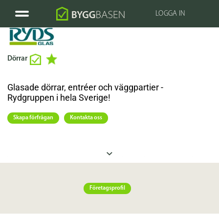
LOGGA IN
Dörrar
Glasade dörrar, entréer och väggpartier -
Rydgruppen i hela Sverige!
Skapa förfrågan
Kontakta oss
Vi erbjuder glasade brandklassade dörrar, entréer och väggpartier för inomhusbruk och i fasad.
Enkel- eller pardörrar kan utföras, som inåt- eller utåtgående och med smalprofil. Glas och fyllning
kan kombineras efter önskemål.
Företagsprofil
Ryds Glas
har lång erfarenhet av objekt innehållande dörrar, fönster och fasader i stål och
aluminium. Vi samarbetar med flera kända leverantörer.