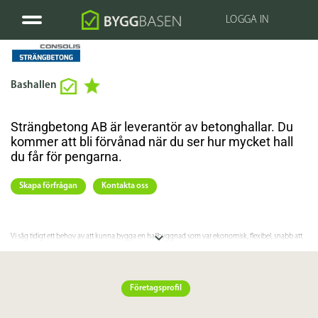
LOGGA IN
Bashallen
Strängbetong AB är leverantör av betonghallar. Du
kommer att bli förvånad när du ser hur mycket hall
du får för pengarna.
Skapa förfrågan
Kontakta oss
Vi såg tidigt ett behov av att kunna bygga en hallbyggnad som var ekonomisk, flexibel, snabb att
få på plats, och som gav ett bättre inomhusklimat än många andra hallösningar.
1990 introducerade vi Bashallen och sedan dess har vi byggt fler än 300 Bashallar över hela landet.
Och även om den är baserad på ett modulsystem finns det stora variationsmöjligheter.
Företagsprofil