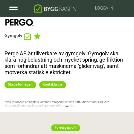
LOGGA IN
Gymgolv
Pergo AB är tillverkare av gymgolv. Gymgolv ska
klara hög belastning och mycket spring, ge friktion
som förhindrar att maskinerna ‘glider iväg’, samt
motverka statisk elektricitet.
Skapa förfrågan
Kontakta oss
Även förmågan att hantera skiftande temperaturer och luftfuktighet samt ljud- och
vibrationsdämpning är egenskaper som måste beaktas.
Lättstädade och underhållsfria gymgolv är avgörande i hygienutrymmen, för att undvika lukt och
bakterier.
Företagsprofil
Specifikation