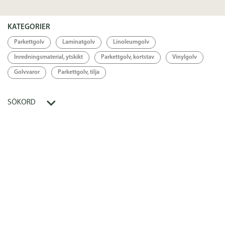
Länkar
KATEGORIER
Parkettgolv
Laminatgolv
Linoleumgolv
Länk
Inredningsmaterial, ytskikt
Parkettgolv, kortstav
Vinylgolv
Golvvaror
Parkettgolv, tilja
SÖKORD