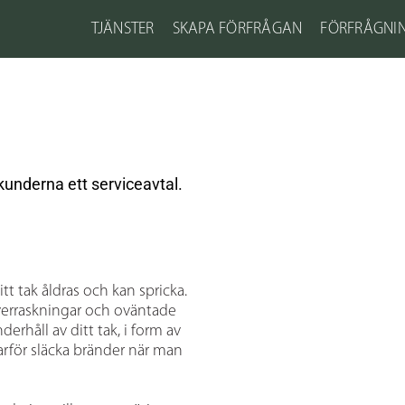
TJÄNSTER
SKAPA FÖRFRÅGAN
FÖRFRÅGNI
underna ett serviceavtal.
itt tak åldras och kan spricka.
överraskningar och oväntade
erhåll av ditt tak, i form av
Varför släcka bränder när man