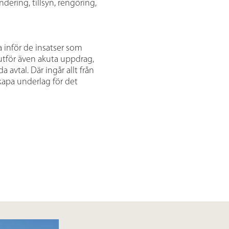
dering, tillsyn, rengöring,
ra inför de insatser som
utför även akuta uppdrag,
avtal. Där ingår allt från
skapa underlag för det