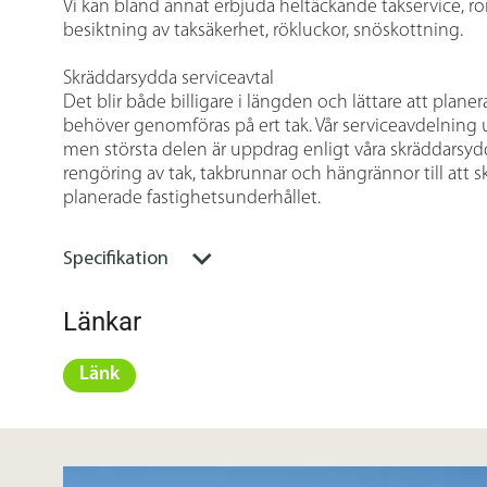
Vi kan bland annat erbjuda heltäckande takservice, ron
besiktning av taksäkerhet, rökluckor, snöskottning.
Skräddarsydda serviceavtal
Det blir både billigare i längden och lättare att plane
behöver genomföras på ert tak. Vår serviceavdelning 
men största delen är uppdrag enligt våra skräddarsydda 
rengöring av tak, takbrunnar och hängrännor till att 
planerade fastighetsunderhållet.
Specifikation
Länkar
Länk