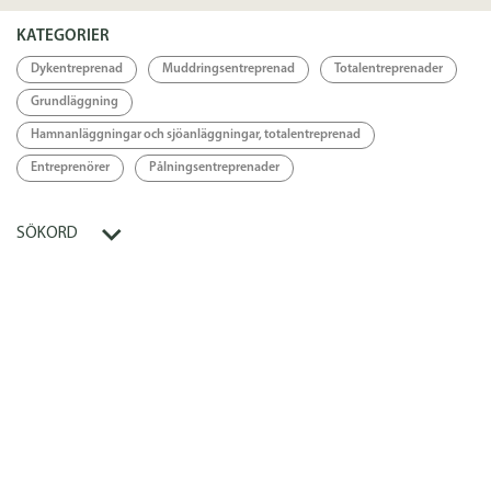
Länkar
KATEGORIER
Dykentreprenad
Muddringsentreprenad
Totalentreprenader
Länk
Grundläggning
Hamnanläggningar och sjöanläggningar, totalentreprenad
Entreprenörer
Pålningsentreprenader
SÖKORD