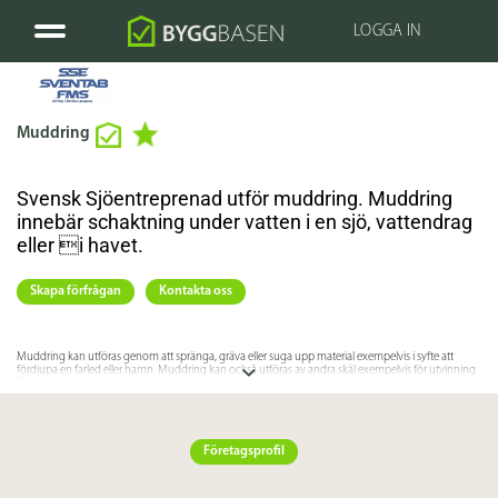
LOGGA IN
Muddring
Svensk Sjöentreprenad utför muddring. Muddring
innebär schaktning under vatten i en sjö, vattendrag
eller i havet.
Skapa förfrågan
Kontakta oss
Muddring kan utföras genom att spränga, gräva eller suga upp material exempelvis i syfte att
fördjupa en farled eller hamn. Muddring kan också utföras av andra skäl exempelvis för utvinning
av sand och grus. Vi utför olika typer av muddringsarbeten med specialinriktning på svårare
typer av muddring på grunda vatten och/eller i förorenade massor. Inom detta område utför vi
även stödbanksfyllningar och erosionsskydd med sten, gabioner eller betongmadrasser.
Företagsprofil
Specifikation