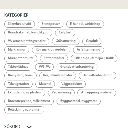
Specifikation
KATEGORIER
Länkar
Säkerhet, skydd
Brandposter
E-handel, webbshop
Brandsäkerhet, brandskydd
Cellplast
Länk
VA-armatur, stängventiler
Gräsarmering
Geoduk
Markrännor
Rör, markrör, rördelar
Asfaltsarmering
Murar, stödmurar
Entreprenörer
Offentliga utemiljöer, trafik
Takbeklädnad
VVS, VA
Grundvattenhantering
Brosystem, broar
Rör, teknisk armatur
Dagvattenhantering
Takvegetation
Material
Vägprodukter
Extrudering av plaströr
Vägarmering
Anläggning, material
Broentreprenad, stålelement
Byggmaterial, byggvaror
Betäckningar, brunnar
SÖKORD