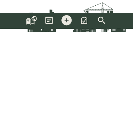
Följ oss
Följ vårt nyhetsbrev
Anslut företag
Registrera här
Anslut här
KATALOG
FÖRFRÅGNINGAR
NYHETER
OM OSS
KONTAKT
© 2026 Byggbasen Sverige AB |
|
|
|
|
Integritetspolicy och användarvillkor
Hantera kakor
0651-56 45 20
Skicka e-post
v1.0.0.200
Uppdatera