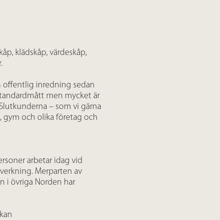
kåp, klädskåp, värdeskåp,
.
n offentlig inredning sedan
 standardmått men mycket är
Slutkunderna – som vi gärna
s, gym och olika företag och
personer arbetar idag vid
llverkning. Merparten av
n i övriga Norden har
rkan