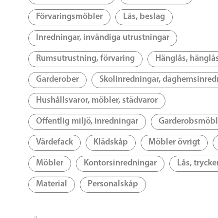
Förvaringsmöbler
Lås, beslag
Inredningar, invändiga utrustningar
Rumsutrustning, förvaring
Hänglås, hänglå
Garderober
Skolinredningar, daghemsinred
Hushållsvaror, möbler, städvaror
Offentlig miljö, inredningar
Garderobsmöbl
Värdefack
Klädskåp
Möbler övrigt
Möbler
Kontorsinredningar
Lås, trycke
Material
Personalskåp