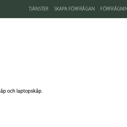
TJÄNSTER
SKAPA FÖRFRÅGAN
FÖRFRÅGNI
kåp och laptopskåp.