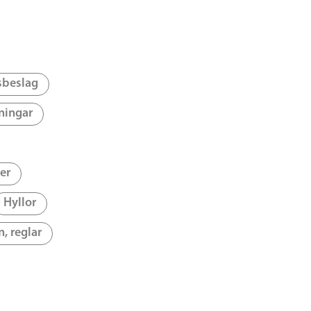
sbeslag
ningar
er
Hyllor
n, reglar