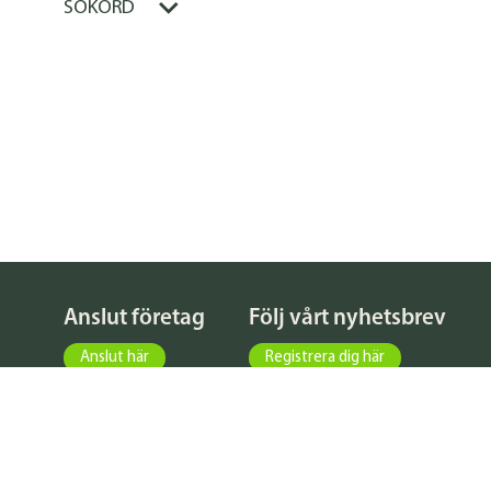
SÖKORD
Anslut företag
Följ vårt nyhetsbrev
Anslut här
Registrera dig här
KATALOG
FÖRFRÅGNINGAR
NYHETER
© 2026 Byggbasen Sverige AB |
Integritetspolicy och användarvi