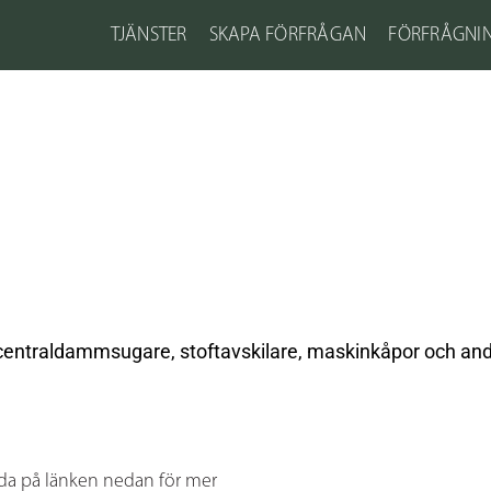
TJÄNSTER
SKAPA FÖRFRÅGAN
FÖRFRÅGNI
 centraldammsugare, stoftavskilare, maskinkåpor och andr
da på länken nedan för mer