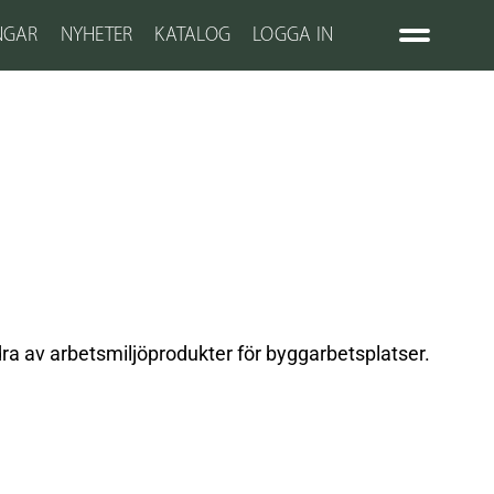
NGAR
NYHETER
KATALOG
LOGGA IN
a av arbetsmiljöprodukter för byggarbetsplatser.