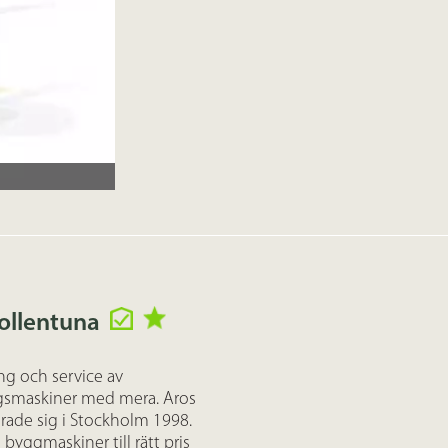
Sollentuna
ng och service av
gsmaskiner med mera. Aros
erade sig i Stockholm 1998.
yggmaskiner till rätt pris