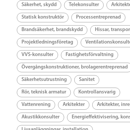
Säkerhet, skydd
Telekonsulter
Arkitekt
Statisk konstruktör
Processentreprenad
Brandsäkerhet, brandskydd
Hissar, transpo
Projektledningsföretag
Ventilationskonsult
VVS-konsulter
Fastighetsförvaltning
Övergångskonstruktioner, brolagerentreprenad
Säkerhetsutrustning
Sanitet
Rör, teknisk armatur
Kontrollansvarig
Vattenrening
Arkitekter
Arkitekter, inr
Akustikkonsulter
Energieffektivisering, kon
Ljusanläggningar, installation