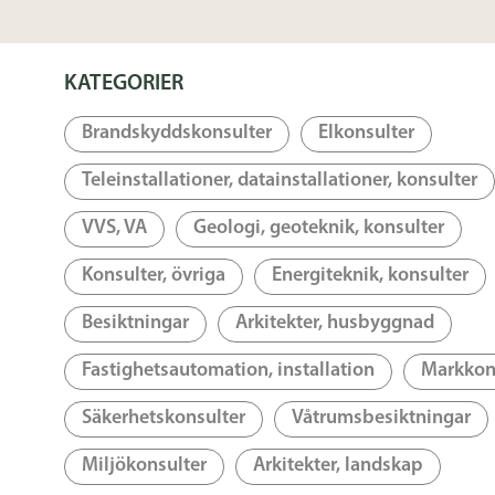
KATEGORIER
Brandskyddskonsulter
Elkonsulter
Teleinstallationer, datainstallationer, konsulter
VVS, VA
Geologi, geoteknik, konsulter
Konsulter, övriga
Energiteknik, konsulter
Besiktningar
Arkitekter, husbyggnad
Fastighetsautomation, installation
Markkon
Säkerhetskonsulter
Våtrumsbesiktningar
Miljökonsulter
Arkitekter, landskap