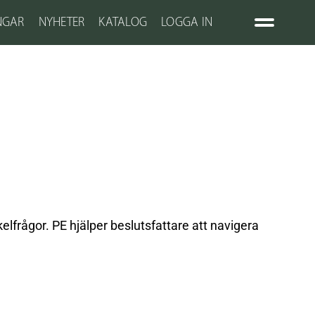
NGAR
NYHETER
KATALOG
LOGGA IN
lfrågor. PE hjälper beslutsfattare att navigera