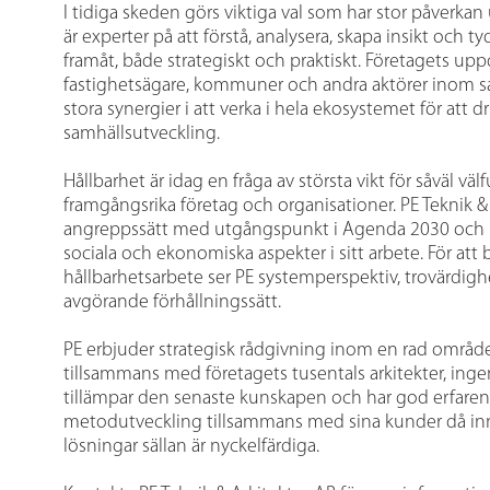
I tidiga skeden görs viktiga val som har stor påverkan 
är experter på att förstå, analysera, skapa insikt och t
framåt, både strategiskt och praktiskt. Företagets upp
fastighetsägare, kommuner och andra aktörer inom 
stora synergier i att verka i hela ekosystemet för att dr
samhällsutveckling.
Hållbarhet är idag en fråga av största vikt för såväl 
framgångsrika företag och organisationer. PE Teknik & 
angreppssätt med utgångspunkt i Agenda 2030 och i
sociala och ekonomiska aspekter i sitt arbete. För att b
hållbarhetsarbete ser PE systemperspektiv, trovärdig
avgörande förhållningssätt.
PE erbjuder strategisk rådgivning inom en rad område
tillsammans med företagets tusentals arkitekter, ingen
tillämpar den senaste kunskapen och har god erfaren
metodutveckling tillsammans med sina kunder då inn
lösningar sällan är nyckelfärdiga.