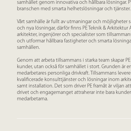
samhället genom innovativa och hållbara lösningar. P
branschen med smarta helhetslösningar och tjänster.
Vårt samhälle är fullt av utmaningar och möjligheter s
och nya lösningar, därför finns PE Teknik & Arkitektur
arkitekter, ingenjörer och specialister som tillsamm
och utformar hållbara fastigheter och smarta lösninga
samhällen.
Genom att arbeta tillsammans i starka team skapar PE v
kunder, utan också för samhället i stort. Grunden är en
medarbetares personliga drivkraft. Tillsammans leverer
kvalificerade konsulttjänster och lösningar inom arki
samt installation. Det som driver PE framåt är viljan at
drivet och engagemanget attraherar inte bara kunder
medarbetarna.