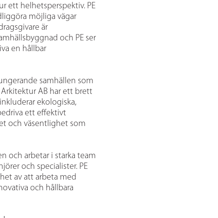
ur ett helhetsperspektiv. PE
ydliggöra möjliga vägar
dragsgivare är
samhällsbyggnad och PE ser
iva en hållbar
välfungerande samhällen som
Arkitektur AB har ett brett
nkluderar ekologiska,
edriva ett effektivt
het och väsentlighet som
n och arbetar i starka team
jörer och specialister. PE
het av att arbeta med
ovativa och hållbara