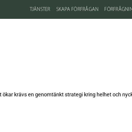
TJÄNSTER
SKAPA FÖRFRÅGAN
FÖRFRÅGNI
t ökar krävs en genomtänkt strategi kring helhet och nycke