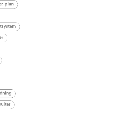
er, plan
rtsystem
er
edning
sulter