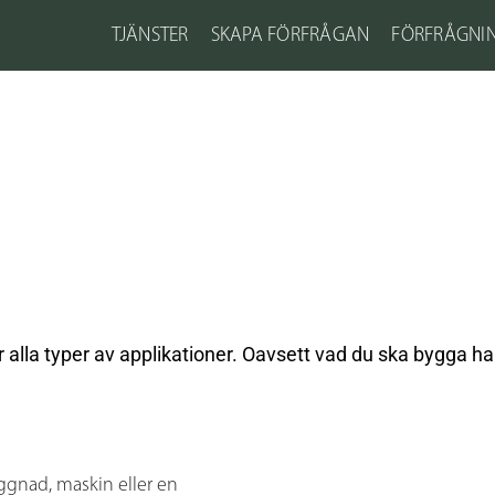
TJÄNSTER
SKAPA FÖRFRÅGAN
FÖRFRÅGNI
alla typer av applikationer. Oavsett vad du ska bygga har 
ggnad, maskin eller en