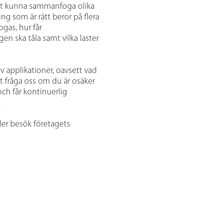
 att kunna sammanfoga olika
ing som är rätt beror på flera
gas, hur får
 ska tåla samt vilka laster
av applikationer, oavsett vad
tt fråga oss om du är osäker
ch får kontinuerlig
.
ler besök företagets