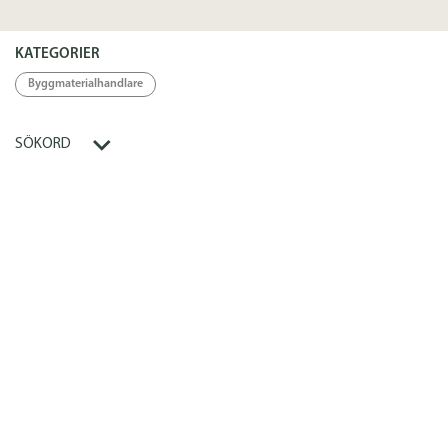
Specifikation
KATEGORIER
Länkar
Byggmaterialhandlare
Länk
SÖKORD