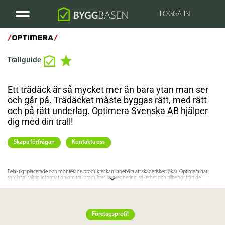
LOGGA IN
Trallguide
Ett trädäck är så mycket mer än bara ytan man ser
och går på. Trädäcket måste byggas rätt, med rätt
och på rätt underlag. Optimera Svenska AB hjälper
dig med din trall!
Skapa förfrågan
Kontakta oss
Felaktigt placerade och monterade produkter kan innebära att skaderisken ökar. Optimera har
samlat all viktig information om trallprodukter, impregnering, säkerhet och tillbehör från de
leverantörer vi arbetar med. Ett komplett underlag för dig när du står inför att anlägga eller byta en
yta med trallprodukter finns på vår hemsida.
Kontakta Optimera Svenska AB för mer information eller besök företagets hemsida!
Företagsprofil