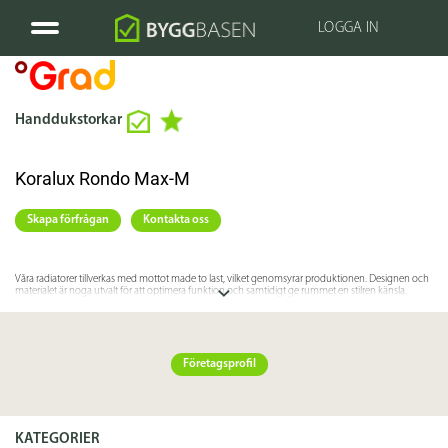
LOGGA IN
Handdukstorkar
Koralux Rondo Max-M
Skapa förfrågan
Kontakta oss
Våra radiatorer tillverkas med mottot made to last, vilket genomsyrar produktionen. Designen och
materialet är noga utvalt för att optimera funktion och samtidigt ge rummet en stilren känsla.
Artiklarna går igenom hårda tester förenligt med EN 442-standarden innan de går från fabrik, i
förhållanden som går bortom normalt användande. Våra Clean- och Hygien-serier pressas ännu
lite längre för att kunna klara tuffa miljöer som sjukhus och skolor. Alla radiatorer är CE-märkta.
Även förpackningen för radiatorn är noga genomtänkt; man kan utan problem montera radiatorn
på den tilltänkta platsen med plastförpackningen på, vilket skyddar mot eventuella färgstänk och
andra yttre föroreningar som kan tillkomma i byggnadsmiljöer. Radiatorn går utmärkt att använda
Företagsprofil
även i låg temperatur-värmesystem.
Radiatorn är vid slutet av sin livslängd återvinningsbar.
Vi erbjuder både integrerade radiatorer och radiatorer med utanpåliggande koppel.
KATEGORIER
Vi står även redo att kunna komplettera radiatorer och konvektorer med högkvalitativa tillbehör för