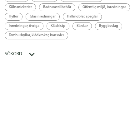
Kökssnickerier
Badrumstillbehör
Offentlig miljö, inredningar
Hyllor
Glasinredningar
Hallmöbler, speglar
Inredningar, övriga
Klädskåp
Bänkar
Byggbeslag
Tamburhyllor, klädkrokar, konsoler
SÖKORD