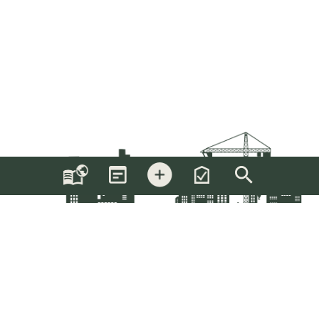
Följ oss
Följ vårt nyhetsbrev
Anslut företag
Registrera här
Anslut här
KATALOG
FÖRFRÅGNINGAR
NYHETER
OM OSS
KONTAKT