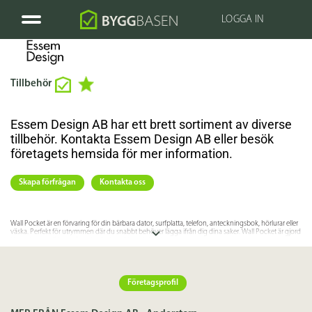
LOGGA IN
Tillbehör
Essem Design AB har ett brett sortiment av diverse
tillbehör. Kontakta Essem Design AB eller besök
företagets hemsida för mer information.
Skapa förfrågan
Kontakta oss
Wall Pocket är en förvaring för din bärbara dator, surfplatta, telefon, anteckningsbok, hörlurar eller
väska. Perfekt för utrymmen där du snabbt behöver lägga ifrån dig dina saker. Wall Pocket är gjord
i laserskuren plåt som är pulverlackerad i svart struktur.
Kontakta Essem Design AB eller besök företagets hemsida för mer information.
Företagsprofil
Specifikation