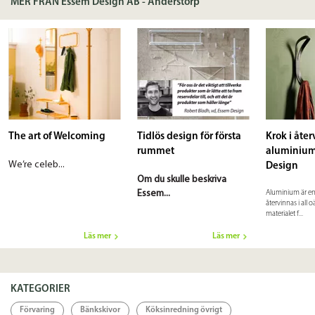
MER FRÅN Essem Design AB - Anderstorp
Länkar
Länk
The art of Welcoming
Tidlös design för första
Krok i åte
rummet
aluminium
We’re celeb...
Design
Om du skulle beskriva
Essem...
Aluminium är en
återvinnas i all 
materialet f...
Läs mer
Läs mer
KATEGORIER
Förvaring
Bänkskivor
Köksinredning övrigt