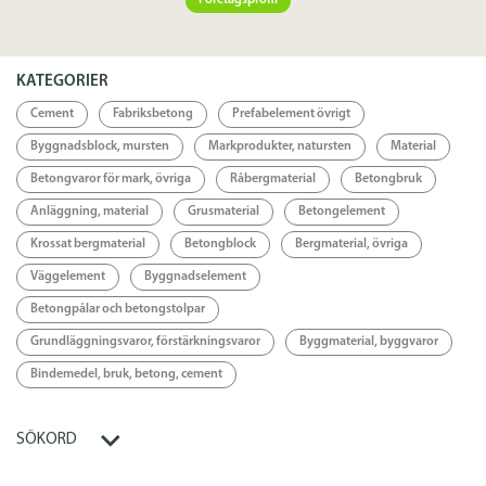
Företagsprofil
Specifikation
KATEGORIER
Länkar
Cement
Fabriksbetong
Prefabelement övrigt
Byggnadsblock, mursten
Markprodukter, natursten
Material
Länk
Betongvaror för mark, övriga
Råbergmaterial
Betongbruk
Anläggning, material
Grusmaterial
Betongelement
Krossat bergmaterial
Betongblock
Bergmaterial, övriga
Väggelement
Byggnadselement
Betongpålar och betongstolpar
Grundläggningsvaror, förstärkningsvaror
Byggmaterial, byggvaror
Bindemedel, bruk, betong, cement
SÖKORD