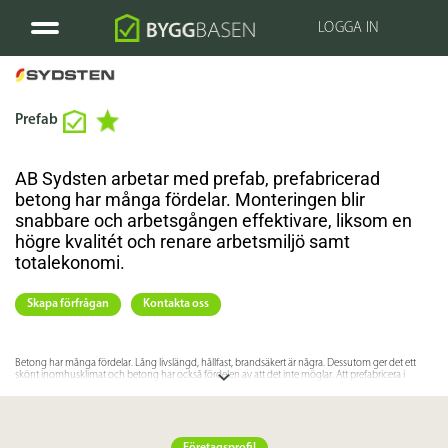
LOGGA IN
Prefab
AB Sydsten arbetar med prefab, prefabricerad
betong har många fördelar. Monteringen blir
snabbare och arbetsgången effektivare, liksom en
högre kvalitét och renare arbetsmiljö samt
totalekonomi.
Skapa förfrågan
Kontakta oss
Betong har många fördelar. Lång livslängd, hållfast, brandsäkert är några. Dessutom ger det ett
skönt inomhusklimat och betong har också fördelen av att det inte möglar. Att prefabricera i
betong har också visat på många fördelar. Monteringen blir snabbare och arbetsgången
effektivare. Du får högre kvalitet och renare arbetsmiljö och bättre totalekonomi. AB Sydsten
utforskar hela tiden nya möjligheter att förenkla och förbättra för sina kunder.
Kontakta AB Sydsten för mer information eller besök företagets hemsida!