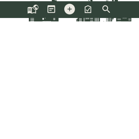
Följ oss
Följ vårt nyhetsbrev
Anslut företag
Registrera här
Anslut här
KATALOG
FÖRFRÅGNINGAR
NYHETER
OM OSS
KONTAKT
© 2026 Byggbasen Sverige AB |
|
|
|
|
Integritetspolicy och användarvillkor
Hantera kakor
0651-56 45 20
Skicka e-post
v1.0.0.200
Uppdatera