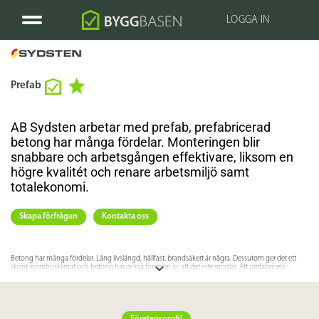
LOGGA IN
Prefab
AB Sydsten arbetar med prefab, prefabricerad
betong har många fördelar. Monteringen blir
snabbare och arbetsgången effektivare, liksom en
högre kvalitét och renare arbetsmiljö samt
totalekonomi.
Skapa förfrågan
Kontakta oss
Betong har många fördelar. Lång livslängd, hållfast, brandsäkert är några. Dessutom ger det ett
skönt inomhusklimat och betong har också fördelen av att det inte möglar. Att prefabricera i
betong har också visat på många fördelar. Monteringen blir snabbare och arbetsgången
effektivare. Du får högre kvalitet och renare arbetsmiljö och bättre totalekonomi. AB Sydsten
utforskar hela tiden nya möjligheter att förenkla och förbättra för sina kunder.
Kontakta AB Sydsten för mer information eller besök företagets hemsida!