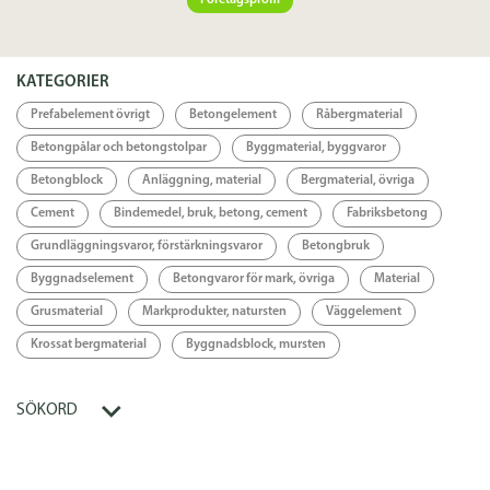
Företagsprofil
Specifikation
KATEGORIER
Länkar
Prefabelement övrigt
Betongelement
Råbergmaterial
Betongpålar och betongstolpar
Byggmaterial, byggvaror
Länk
Betongblock
Anläggning, material
Bergmaterial, övriga
Cement
Bindemedel, bruk, betong, cement
Fabriksbetong
Grundläggningsvaror, förstärkningsvaror
Betongbruk
Byggnadselement
Betongvaror för mark, övriga
Material
Grusmaterial
Markprodukter, natursten
Väggelement
Krossat bergmaterial
Byggnadsblock, mursten
SÖKORD