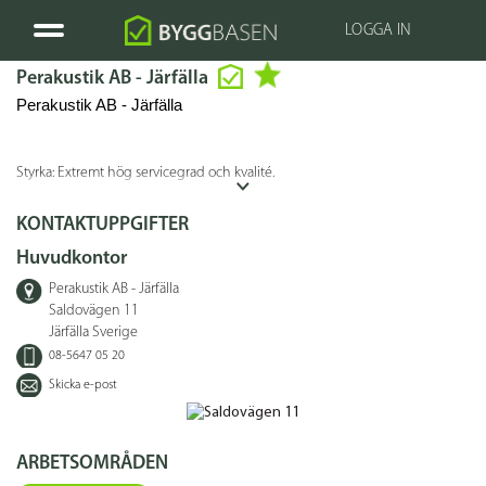
LOGGA IN
Perakustik AB - Järfälla
Perakustik AB - Järfälla
Styrka: Extremt hög servicegrad och kvalité.
KONTAKTUPPGIFTER
Huvudkontor
Perakustik AB - Järfälla
Saldovägen 11
Järfälla Sverige
08-5647 05 20
Skicka e-post
ARBETSOMRÅDEN