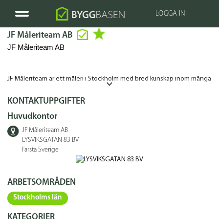
LOGGA IN
JF Måleriteam AB
JF Måleriteam AB
JF Måleriteam
är ett måleri i Stockholm med bred kunskap inom många
olika typer av målningsarbeten. Oavsett om du planerar att måla om
fasaden eller om det är ett rum som ska målas om så fixar vi det. Om
KONTAKTUPPGIFTER
det behöver göras förarbete som t.ex spackling så gör vi även det så
Huvudkontor
att själva målningen blir så bra som möjligt. Vi kan även hjälpa dig med
tapetsering vid behov eller om du planerar att göra en fondvägg.
JF Måleriteam AB
LYSVIKSGATAN 83 BV
Farsta Sverige
ARBETSOMRÅDEN
Stockholms län
KATEGORIER