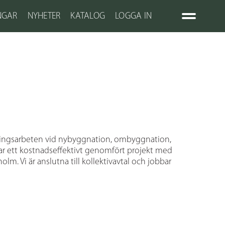
NGAR
NYHETER
KATALOG
LOGGA IN
ttningsarbeten vid nybyggnation, ombyggnation,
apar ett kostnadseffektivt genomfört projekt med
olm. Vi är anslutna till kollektivavtal och jobbar