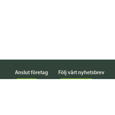
Anslut företag
Följ vårt nyhetsbrev
Anslut här
Registrera dig här
KATALOG
FÖRFRÅGNINGAR
NYHETER
© 2026 Byggbasen Sverige AB |
Integritetspolicy och användarvi