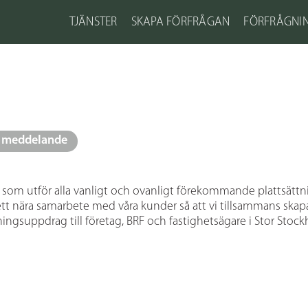
TJÄNSTER
SKAPA FÖRFRÅGAN
FÖRFRÅGNI
a meddelande
tag som utför alla vanligt och ovanligt förekommande plattsä
a ett nära samarbete med våra kunder så att vi tillsammans sk
tningsuppdrag till företag, BRF och fastighetsägare i Stor Stockh