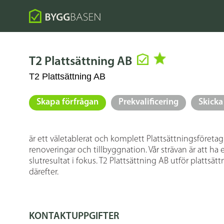
T2 Plattsättning AB
T2 Plattsättning AB
Skapa förfrågan
Prekvalificering
Skick
är ett väletablerat och komplett Plattsättningsföre
renoveringar och tillbyggnation. Vår strävan är att h
slutresultat i fokus. T2 Plattsättning AB utför plattsät
därefter.
KONTAKTUPPGIFTER