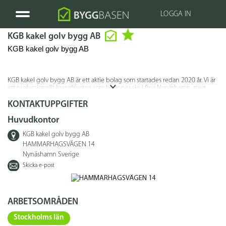
LOGGA IN
KGB kakel golv bygg AB
KGB kakel golv bygg AB
KGB kakel golv bygg AB är ett aktie bolag som startades redan 2020 år. Vi är
ett professionellt byggföretag som befinner sig i fina Nynäshamn, men
utför arbete i hela Stockholms län.
KONTAKTUPPGIFTER
Huvudkontor
KGB kakel golv bygg AB
HAMMARHAGSVÄGEN 14
Nynäshamn Sverige
Skicka e-post
ARBETSOMRÅDEN
Stockholms län