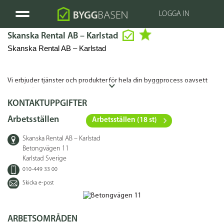
LOGGA IN
Skanska Rental AB – Karlstad
Skanska Rental AB – Karlstad
Vi erbjuder tjänster och produkter för hela din byggprocess oavsett
projekt. Energieffektiva etableringar med mångfaldslösningar; eldrivna
maskiner och gedigen know-how kring byggande. Vi finns på 19 olika
KONTAKTUPPGIFTER
orter i Sverige, välkommen att ta kontakt med ditt närmaste
Arbetsställen
Arbetsställen (18 st)
kundcenter: www.rental.se
Skanska Rental AB – Karlstad
Betongvägen 11
Karlstad Sverige
010-449 33 00
Skicka e-post
ARBETSOMRÅDEN